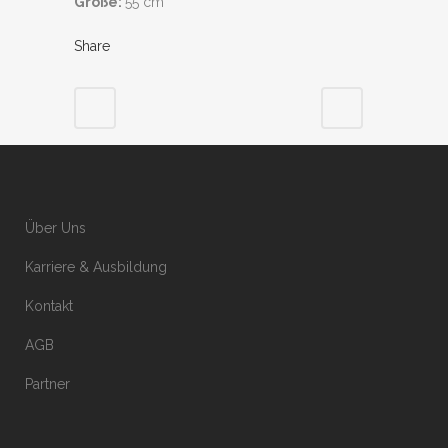
Größe:
55 cm
Share
Über Uns
Karriere & Ausbildung
Kontakt
AGB
Partner