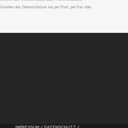
s Gründen des Datenschutzes nur per Post, per Fax oder
IMPRESSUM / DATENSCHUTZ /