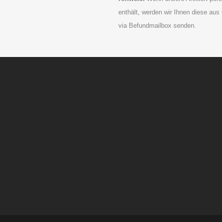
enthält, werden wir Ihnen diese au
via Befundmailbox senden.