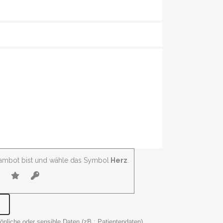
Spambot bist und wähle das Symbol
Herz
.
nliche oder sensible Daten (zB.: Patientendaten)