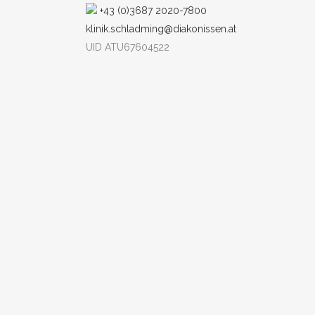
+43 (0)3687 2020-7800
klinik.schladming@diakonissen.at
UID ATU67604522