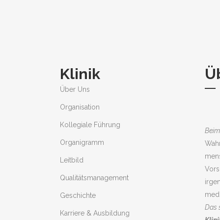
Klinik
Ü
Über Uns
Organisation
Kollegiale Führung
Beim 
Organigramm
Wahn
mens
Leitbild
Vors
Qualitätsmanagement
irge
medi
Geschichte
Das s
Karriere & Ausbildung