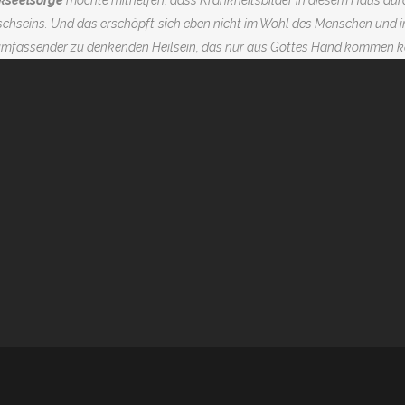
ikseelsorge
möchte mithelfen, dass Krankheitsbilder in diesem Haus durc
chseins. Und das erschöpft
sich eben nicht im Wohl des Menschen und i
 umfassender zu denkenden Heilsein, das nur aus Gottes Hand kommen k