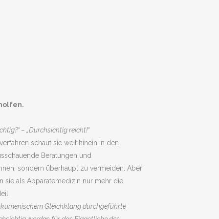
eholfen.
htig?“ – „Durchsichtig reicht!“
rfahren schaut sie weit hinein in den
rausschauende Beratungen und
kennen, sondern überhaupt zu vermeiden. Aber
n sie als Apparatemedizin nur mehr die
eil.
n ökumenischem Gleichklang durchgeführte