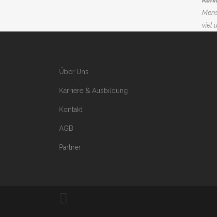
Klin
Mens
viel
Über Uns
Karriere & Ausbildung
Kontakt
AGB
Partner