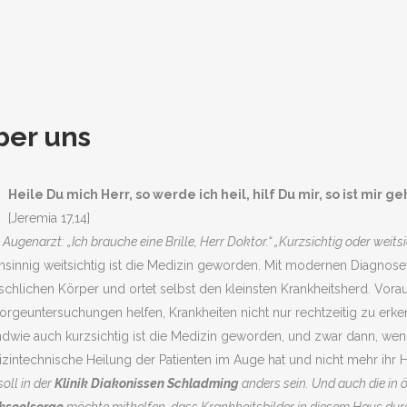
ber uns
Heile Du mich Herr, so werde ich heil, hilf Du mir, so ist mir g
[Jeremia 17,14]
Augenarzt: „Ich brauche eine Brille, Herr Doktor.“ „Kurzsichtig oder weitsic
sinnig weitsichtig ist die Medizin geworden. Mit modernen Diagnoseve
chlichen Körper und ortet selbst den kleinsten Krankheitsherd. Vo
orgeuntersuchungen helfen, Krankheiten nicht nur rechtzeitig zu er
ndwie auch kurzsichtig ist die Medizin geworden, und zwar dann, wen
zintechnische Heilung der Patienten im Auge hat und nicht mehr ihr H
oll in der
Klinik Diakonissen Schladming
anders sein. Und auch die i