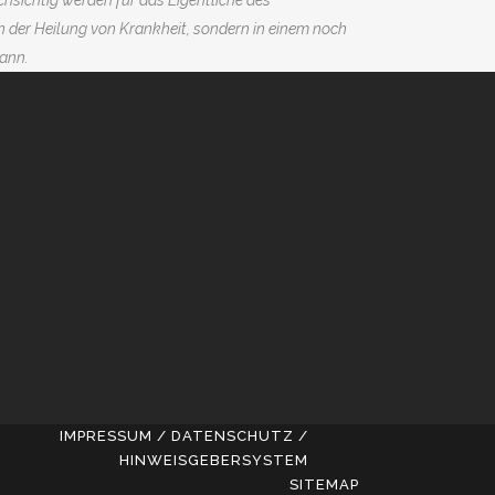
hsichtig werden für das Eigentliche des
n der Heilung von Krankheit, sondern in einem noch
ann.
IMPRESSUM / DATENSCHUTZ /
HINWEISGEBERSYSTEM
SITEMAP