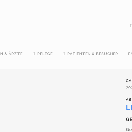
IN & ÄRZTE
PFLEGE
PATIENTEN & BESUCHER
P
CA
20
AB
L
GE
Ge