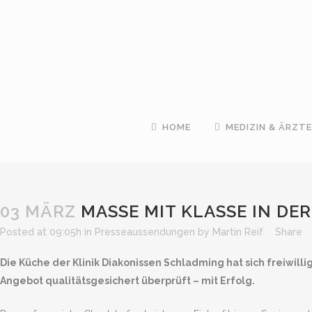
HOME
MEDIZIN & ÄRZTE
03 MÄRZ
MASSE MIT KLASSE IN DE
Posted at 09:05h
in
Presseaussendungen
by
Martin Reif
Share
Die Küche der Klinik Diakonissen Schladming hat sich freiwil
Angebot qualitätsgesichert überprüft – mit Erfolg.