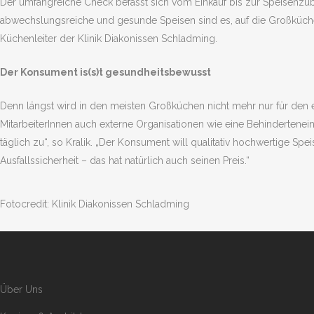
Der umfangreiche Check befasst sich vom Einkauf bis zur Speisenzube
abwechslungsreiche und gesunde Speisen sind es, auf die Großküchen 
Küchenleiter der Klinik Diakonissen Schladming.
Der Konsument is(s)t gesundheitsbewusst
Denn längst wird in den meisten Großküchen nicht mehr nur für den 
MitarbeiterInnen auch externe Organisationen wie eine Behindertenei
täglich zu“, so Kralik. „Der Konsument will qualitativ hochwertige S
Ausfallssicherheit – das hat natürlich auch seinen Preis.“
Fotocredit: Klinik Diakonissen Schladming
Über Uns