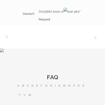
(0)3687 2020-0
Deutsch
Request
FAQ
A
B
C
D
E
F
G
H
I
K
M
N
P
R
S
T
V
W