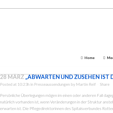
Home
Med
28 MÄRZ
„ABWARTEN UND ZUSEHEN IST 
Posted at 10:23h
in
Presseaussendungen
by
Martin Reif
Share
Persönliche Überlegungen mögen im einen oder anderen Fall dageg
natürlich vorhanden ist, wenn Veränderungen in der Struktur anste
erwarten ist. Die Pflegedirektorinnen des Spitalsverbundes Rotte