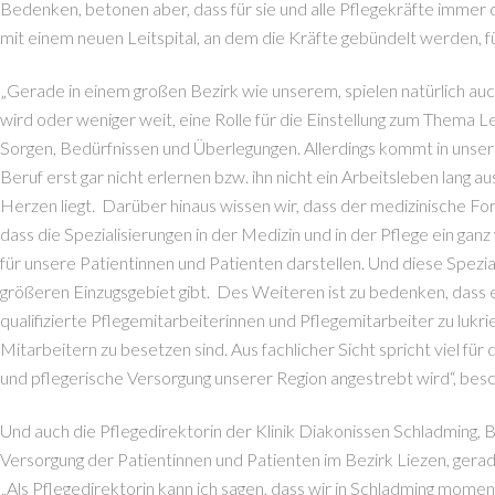
Bedenken, betonen aber, dass für sie und alle Pflegekräfte immer d
mit einem neuen Leitspital, an dem die Kräfte gebündelt werden, fü
„Gerade in einem großen Bezirk wie unserem, spielen natürlich auc
wird oder weniger weit, eine Rolle für die Einstellung zum Thema L
Sorgen, Bedürfnissen und Überlegungen. Allerdings kommt in unser
Beruf erst gar nicht erlernen bzw. ihn nicht ein Arbeitsleben lang
Herzen liegt. Darüber hinaus wissen wir, dass der medizinische Fo
dass die Spezialisierungen in der Medizin und in der Pflege ein gan
für unsere Patientinnen und Patienten darstellen. Und diese Spezia
größeren Einzugsgebiet gibt. Des Weiteren ist zu bedenken, dass
qualifizierte Pflegemitarbeiterinnen und Pflegemitarbeiter zu lu
Mitarbeitern zu besetzen sind. Aus fachlicher Sicht spricht viel fü
und pflegerische Versorgung unserer Region angestrebt wird“, bes
Und auch die Pflegedirektorin der Klinik Diakonissen Schladming, B
Versorgung der Patientinnen und Patienten im Bezirk Liezen, gerad
„Als Pflegedirektorin kann ich sagen, dass wir in Schladming momen