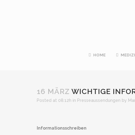
HOME
MEDIZ
16 MÄRZ
WICHTIGE INFOR
Posted at 08:12h
in
Presseaussendungen
by
Mar
Informationsschreiben