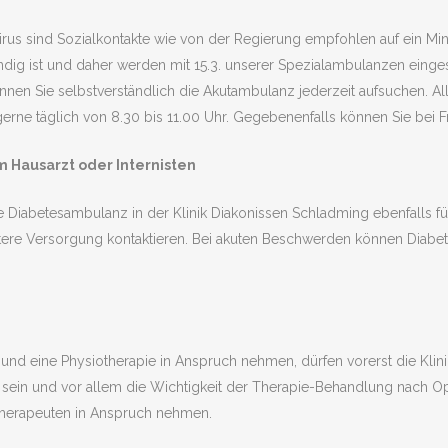
rus sind Sozialkontakte wie von der Regierung empfohlen auf ein Min
dig ist und daher werden mit 15.3. unserer Spezialambulanzen eingest
önnen Sie selbstverständlich die Akutambulanz jederzeit aufsuchen. A
rne täglich von 8.30 bis 11.00 Uhr. Gegebenenfalls können Sie bei F
 Hausarzt oder Internisten
 Diabetesambulanz in der Klinik Diakonissen Schladming ebenfalls fü
itere Versorgung kontaktieren. Bei akuten Beschwerden können Diabete
nd und eine Physiotherapie in Anspruch nehmen, dürfen vorerst die Kli
ik sein und vor allem die Wichtigkeit der Therapie-Behandlung nach 
therapeuten in Anspruch nehmen.