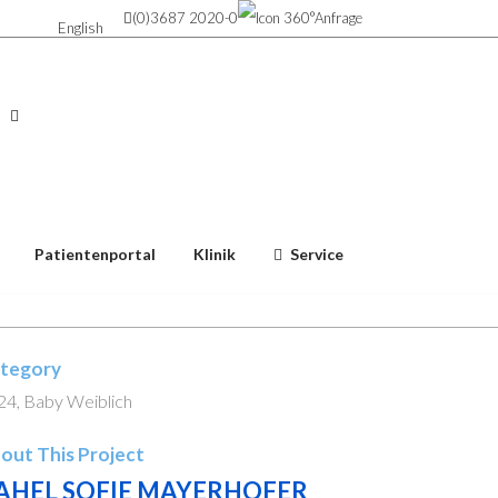
(0)3687 2020-0
Anfrage
English
Patientenportal
Klinik
Service
tegory
24, Baby Weiblich
out This Project
AHEL SOFIE MAYERHOFER