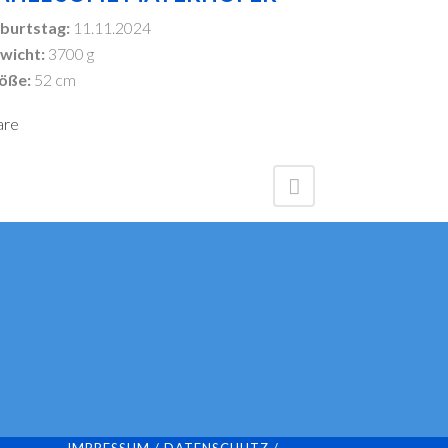
burtstag:
11.11.2024
wicht:
3700 g
öße:
52 cm
are