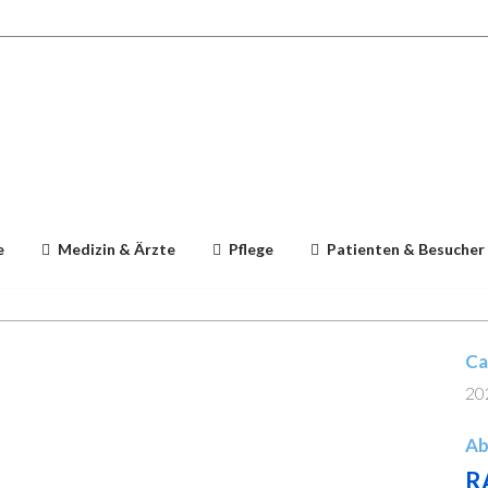
e
Medizin & Ärzte
Pflege
Patienten & Besucher
Ca
20
Ab
R