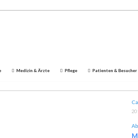
e
Medizin & Ärzte
Pflege
Patienten & Besucher
Ca
20
Ab
M