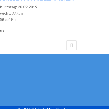
burtstag: 20.09.2019
wicht:
3075 g
öße: 49
cm
are