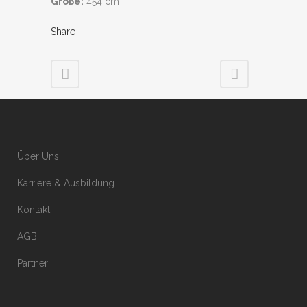
Größe:
454 cm
Share
Über Uns
Karriere & Ausbildung
Kontakt
AGB
Partner