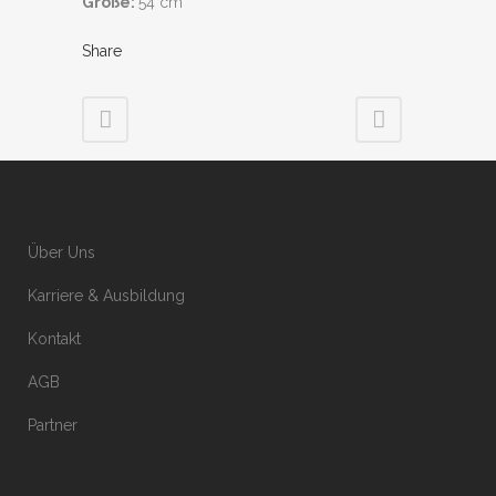
Größe:
54 cm
Share
Über Uns
Karriere & Ausbildung
Kontakt
AGB
Partner