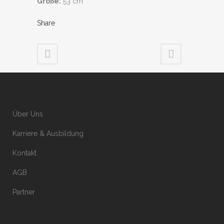
Größe:
53 cm
Share
Über Uns
Karriere & Ausbildung
Kontakt
AGB
Partner