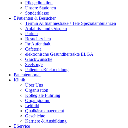
Pflegedirektion
Unsere Stationen
Sonderklasse
Patienten & Besucher
Termin Aufnahmestraße / Tele-Spezialambulanzen
Anfahrts- und Ortsplan
Parken
Besuchszeiten
Ihr Aufenthalt
Cafeteria
elektronische Gesundheitsakte ELGA
Glückwünsche
Seelsorge
Patienten-Rückmeldung
Patientenportal
Klinik
Über Uns
Organisation
Kollegiale Führung
Organigramm
Leitbild
Qualitätsmanagement
Geschichte
Karriere & Ausbildung
Service