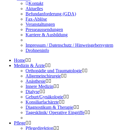
Kontakt
Aktuelles
Befundanforderung (GDA)
Fax-Ablöse
Veranstaltungen
Presseaussendungen
Karriere & Ausbildung
Impressum / Datenschutz / Hinweisgebersystem
Drohneninfo
Home
Medizin & Ärzte
Orthopädie und Traumatologie
Allgemeinchirurgie
Anästhesie
Innere Medizin
Dialyse
Geburt/Gynäkologie
Konsiliarfachärzte
Diagnostikum & Therapie
Tagesklinik/ Operative Eingriffe
Pflege
Pflegedirektion