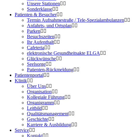
Unsere Stationen
Sonderklasse
Patienten & Besucher
Termin Aufnahmestraße / Tele-Spezialambulanzen
Anfahrts- und Ortsplan
Parken
Besuchszeiten
Ihr Aufenthalt
Cafeteria
elektronische Gesundheitsakte ELGA
Glückwünsche
Seelsorge
Patienten-Rückmeldung
Patientenportal
Klinik
Über Uns
Organisation
Kollegiale Führung
Organigramm
Leitbild
Qualitätsmanagement
Geschichte
Karriere & Ausbildung
Service
Kontakt