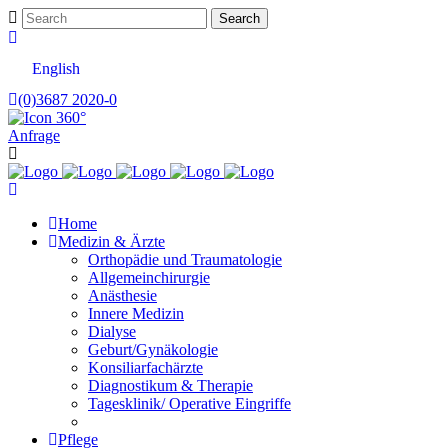
English
(0)3687 2020-0
Anfrage
Home
Medizin & Ärzte
Orthopädie und Traumatologie
Allgemeinchirurgie
Anästhesie
Innere Medizin
Dialyse
Geburt/Gynäkologie
Konsiliarfachärzte
Diagnostikum & Therapie
Tagesklinik/ Operative Eingriffe
Pflege