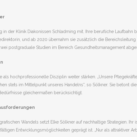
ner
ng in der Klinik Diakonissen Schladming mit. Ihre berufliche Laufbahn 
edirektorin, und ab 2020 übernahm sie zusätzlich die Bereichsleitung
h zwei postgraduale Studien im Bereich Gesundheitsmanagement abge
in
e als hochprofessionelle Disziplin weiter stärken. „Unsere Pflegekräf
hen stets im Mittelpunkt unseres Handelns“, so Sölkner. Sie betont di
Bedürfnisse gleichermaßen berücksichtigt.
rausforderungen
ischen Wandels setzt Elke Sölkner auf nachhaltige Strategien. Ihr ist
tigen Entwicklungsmöglichkeiten geprägt ist. „Nur als attraktiver Arbe