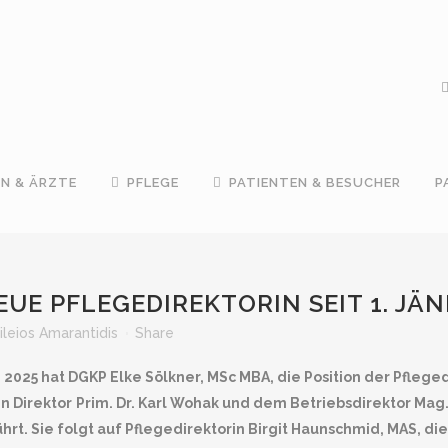
IN & ÄRZTE
PFLEGE
PATIENTEN & BESUCHER
P
UE PFLEGEDIREKTORIN SEIT 1. JÄN
ileios Amarantidis
Share
 2025 hat DGKP Elke Sölkner, MSc MBA, die Position der Pflege
 Direktor
Prim. Dr. Karl Wohak und dem Betriebsdirektor Mag. 
ührt. Sie folgt auf Pflegedirektorin Birgit Haunschmid, MAS, di