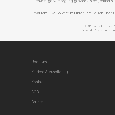
hochwertige Versorgung gewährleisten“, erklärt sie
Privat lebt Elke Sölkner mit ihrer Familie seit über
DGKP Elke Sölkner, MSc
Bildcredit: Michaela Gar
Über Uns
Karriere & Ausbildung
Kontakt
AGB
Partner