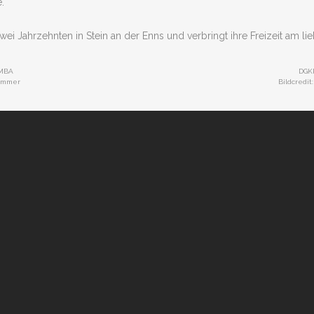
.
 zwei Jahrzehnten in Stein an der Enns und verbringt ihre Freizeit am lie
 MBA
DGKP
hammer
Bildcredit