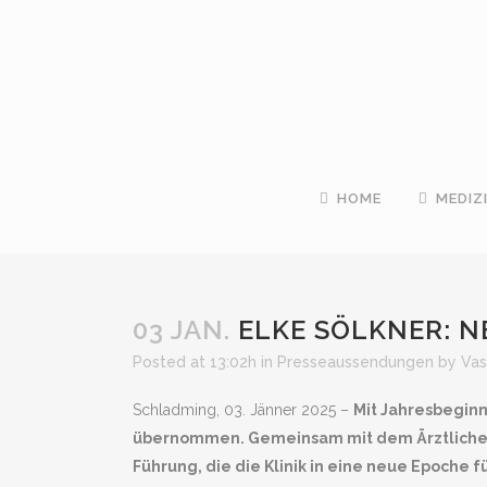
HOME
MEDIZ
03 JAN.
ELKE SÖLKNER: NE
Posted at 13:02h
in
Presseaussendungen
by
Vas
Schladming, 03. Jänner 2025 –
Mit Jahresbeginn
übernommen. Gemeinsam mit dem Ärztlichen
Führung, die die Klinik in eine neue Epoche f