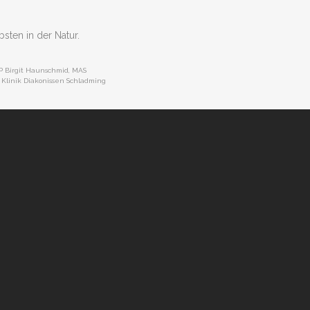
bsten in der Natur.
 Birgit Haunschmid, MAS
: Klinik Diakonissen Schladming